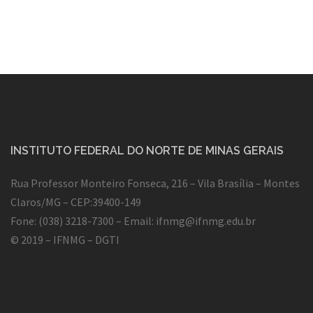
INSTITUTO FEDERAL DO NORTE DE MINAS GERAIS
Rua Professor Monteiro Fonseca, 216 – Vila Brasília – Montes
Claros/MG – CEP:39400-149
Fone: (038) 3218-7300 – Email:
ifnmg@ifnmg.edu.br
© 2019 – IFNMG – DGTI