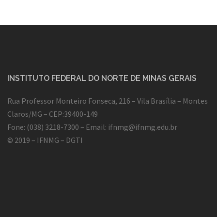
INSTITUTO FEDERAL DO NORTE DE MINAS GERAIS
Rua Professor Monteiro Fonseca, 216 – Vila Brasília – Montes
Claros/MG – CEP:39400-149
Fone: (038) 3218-7300 – Email:
ifnmg@ifnmg.edu.br
© 2019 – IFNMG – DGTI