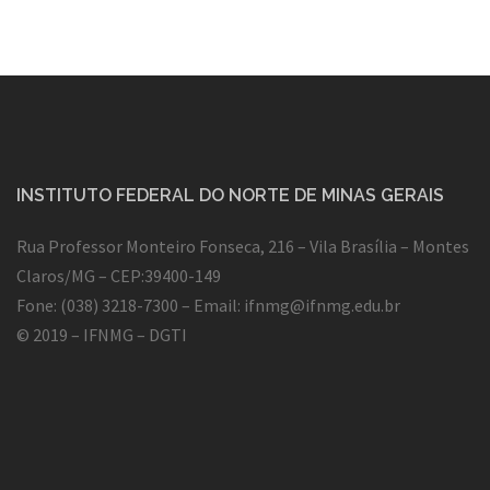
INSTITUTO FEDERAL DO NORTE DE MINAS GERAIS
Rua Professor Monteiro Fonseca, 216 – Vila Brasília – Montes
Claros/MG – CEP:39400-149
Fone: (038) 3218-7300 – Email:
ifnmg@ifnmg.edu.br
© 2019 – IFNMG – DGTI